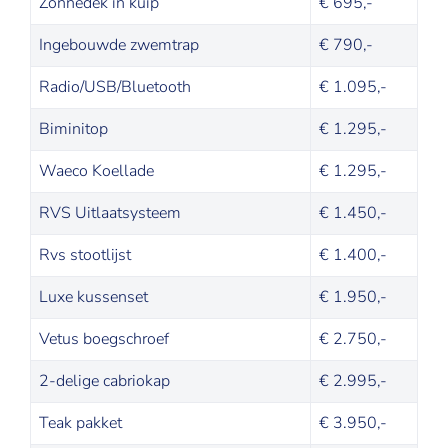
Zonnedek in kuip
€ 695,-
Ingebouwde zwemtrap
€ 790,-
Radio/USB/Bluetooth
€ 1.095,-
Biminitop
€ 1.295,-
Waeco Koellade
€ 1.295,-
RVS Uitlaatsysteem
€ 1.450,-
Rvs stootlijst
€ 1.400,-
Luxe kussenset
€ 1.950,-
Vetus boegschroef
€ 2.750,-
2-delige cabriokap
€ 2.995,-
Teak pakket
€ 3.950,-