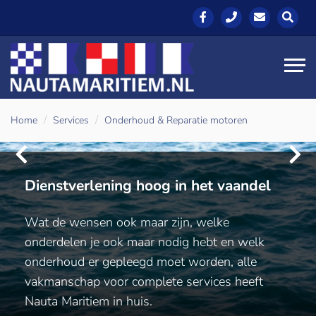
Home
Services
Onderhoud & Reparatie motoren
Dienstverlening hoog in het vaandel
Dienstverlening hoog in het vaandel
Dienstverlening hoog in het vaandel
Wat de wensen ook maar zijn, welke
Wat de wensen ook maar zijn, welke
Wat de wensen ook maar zijn, welke
onderdelen je ook maar nodig hebt en welk
onderdelen je ook maar nodig hebt en welk
onderdelen je ook maar nodig hebt en welk
onderhoud er gepleegd moet worden, alle
onderhoud er gepleegd moet worden, alle
onderhoud er gepleegd moet worden, alle
vakmanschap voor complete services heeft
vakmanschap voor complete services heeft
vakmanschap voor complete services heeft
Nauta Maritiem in huis.
Nauta Maritiem in huis.
Nauta Maritiem in huis.