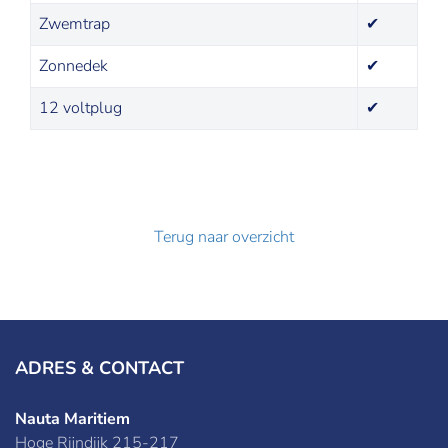
Zwemtrap
✔
Zonnedek
✔
12 voltplug
✔
Terug naar overzicht
ADRES & CONTACT
Nauta Maritiem
Hoge Rijndijk 215-217